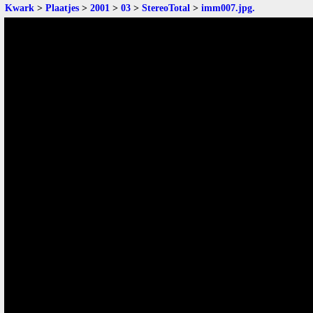
Kwark
>
Plaatjes
>
2001
>
03
>
StereoTotal
>
imm007.jpg
.