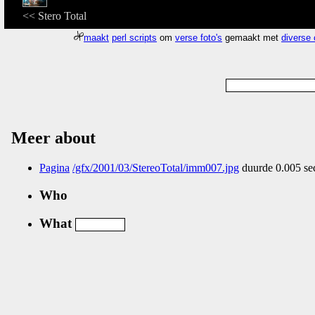
<< Stero Total
maakt
perl scripts
om
verse foto's
gemaakt met
diverse
Meer about
Pagina
/gfx/2001/03/StereoTotal/imm007.jpg
duurde 0.005 se
Who
What
Nog geen comments...