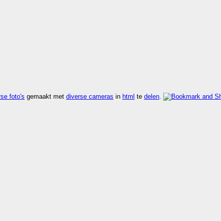
se foto's
gemaakt met
diverse cameras
in
html
te
delen
.
n
kijk rdf
,
kijk vers
,
kijk zoek
.