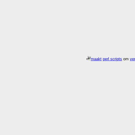
maakt
perl scripts
om
ver
Meer about
Pagina
/gfx/2001/01
duurde 0.003 seconden 31.0x sneller da
Who