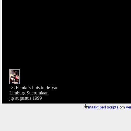
<< Femke's huis in de Van
Limburg Stierumlaan
jip augustus 1999
maakt
perl scripts
om
ver