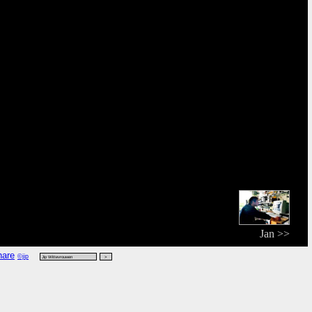
Jan >>
©jip