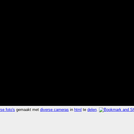
se foto's
gemaakt met
diverse cameras
in
html
te
delen
.