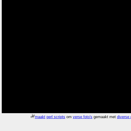
maakt
perl scripts
om
verse foto's
gemaakt met
diverse