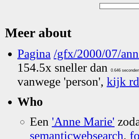
Meer about
Pagina
/gfx/2000/07/ann
154.5x sneller dan
vanwege 'person',
kijk rd
Who
Een
'Anne Marie'
zoda
semanticwebsearch
,
f