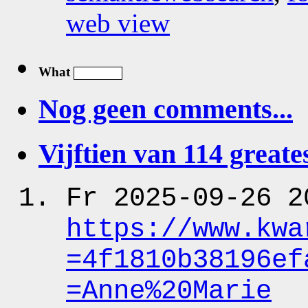
web view
What
Nog geen comments...
Vijftien van 114 greates
Fr 2025-09-26 2
https:
/
/www.kwa
=4f1810b38196ef
=Anne%20Marie