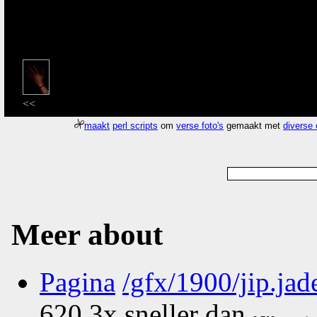
<<
maakt
perl scripts
om
verse foto's
gemaakt met
diverse
Meer about
Pagina
/gfx/1900/jip.jad
620.3x sneller dan