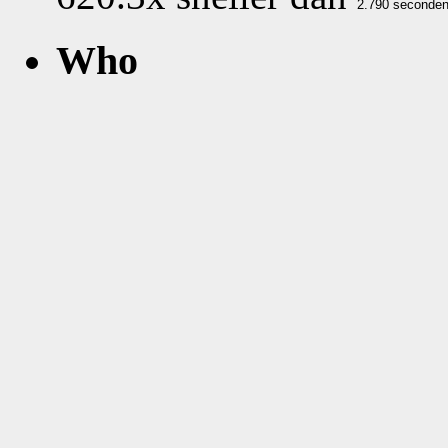
Who
What
Nog geen comments...
Vijftien van 316 greates
Do 2020-02-13 1
http:
/
/www.kwar
=Lepelaarstraat