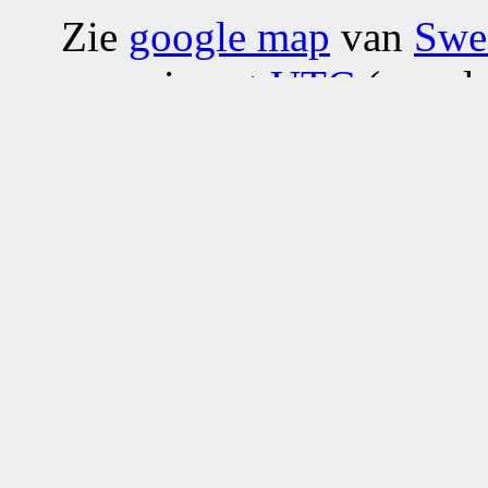
Zie
google map
van
Swee
near airport
UTC
(see al
geourl
gpster
,
google ma
Nearby locations:
Sweel
Adriaanstraat
9 plaatjes 0
Stadssc
plaatjes 0.44 ver weg
LucasBolwerk
7 plaatjes 0
CestCa
6 plaatjes 0.63 ver weg
Reigerstraat