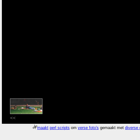
<<
maakt
perl scripts
om
verse foto's
gemaakt met
diverse