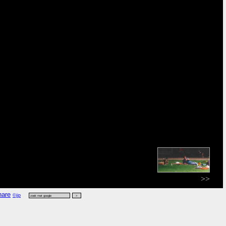
>>
©jip