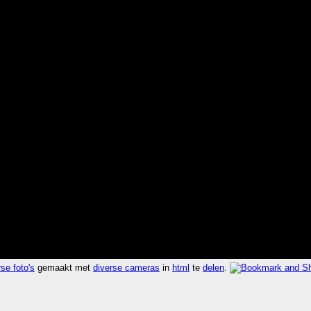
se foto's
gemaakt met
diverse cameras
in
html
te
delen
.