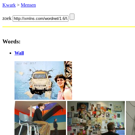
Kwark
>
Mensen
zoek
Words:
Wall