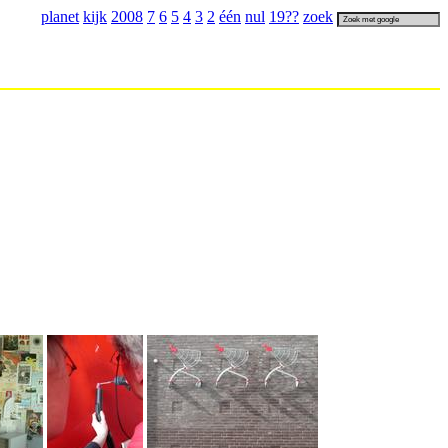
planet
kijk
2008
7
6
5
4
3
2
één
nul
19
??
zoek