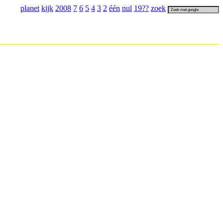
planet
kijk
2008
7
6
5
4
3
2
één
nul
19
??
zoek