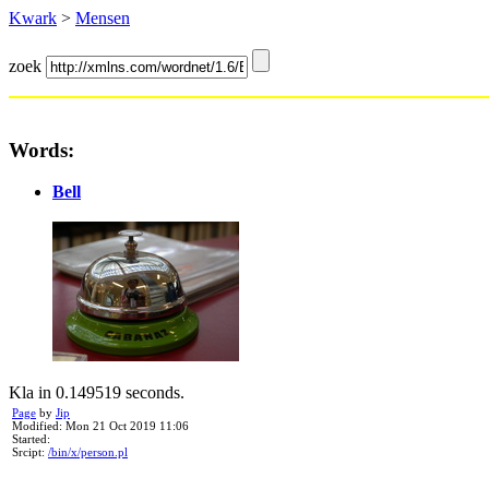
Kwark
>
Mensen
zoek
Words:
Bell
Kla in 0.149519 seconds.
Page
by
Jip
Modified: Mon 21 Oct 2019 11:06
Started:
Srcipt:
/bin/x/person.pl