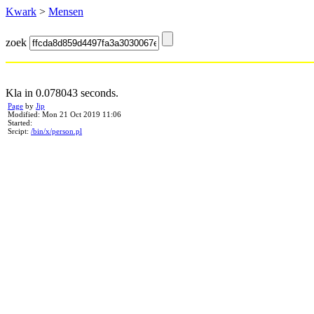
Kwark
>
Mensen
zoek
Kla in 0.078043 seconds.
Page
by
Jip
Modified: Mon 21 Oct 2019 11:06
Started:
Srcipt:
/bin/x/person.pl