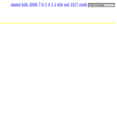
planet
kijk
2008
7
6
5
4
3
2
één
nul
19
??
zoek