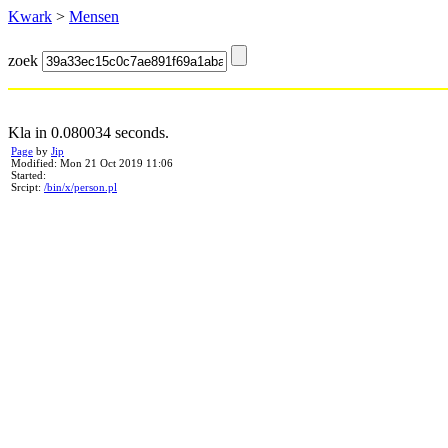
Kwark
>
Mensen
zoek
Kla in 0.080034 seconds.
Page
by
Jip
Modified: Mon 21 Oct 2019 11:06
Started:
Srcipt:
/bin/x/person.pl