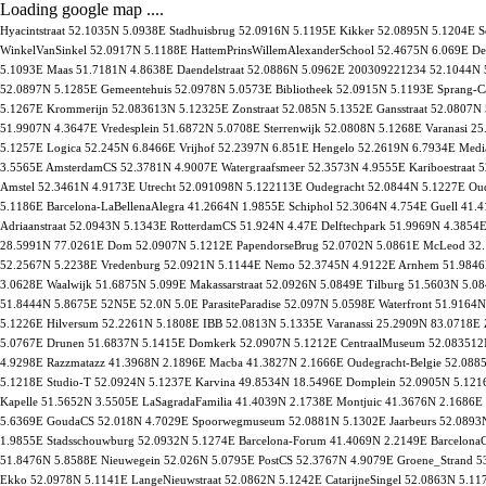
Loading google map ....
Hyacintstraat 52.1035N 5.0938E Stadhuisbrug 52.0916N 5.1195E Kikker 52.0895N 5.1204E 
WinkelVanSinkel 52.0917N 5.1188E HattemPrinsWillemAlexanderSchool 52.4675N 6.069E De
5.1093E Maas 51.7181N 4.8638E Daendelstraat 52.0886N 5.0962E 200309221234 52.1044N 5
52.0897N 5.1285E Gemeentehuis 52.0978N 5.0573E Bibliotheek 52.0915N 5.1193E Sprang-Ca
5.1267E Krommerijn 52.083613N 5.12325E Zonstraat 52.085N 5.1352E Gansstraat 52.0807N 
51.9907N 4.3647E Vredesplein 51.6872N 5.0708E Sterrenwijk 52.0808N 5.1268E Varanasi 2
5.1257E Logica 52.245N 6.8466E Vrijhof 52.2397N 6.851E Hengelo 52.2619N 6.7934E Medi
3.5565E AmsterdamCS 52.3781N 4.9007E Watergraafsmeer 52.3573N 4.9555E Kariboestraat
Amstel 52.3461N 4.9173E Utrecht 52.091098N 5.122113E Oudegracht 52.0844N 5.1227E Ou
5.1186E Barcelona-LaBellenaAlegra 41.2664N 1.9855E Schiphol 52.3064N 4.754E Guell 41.
Adriaanstraat 52.0943N 5.1343E RotterdamCS 51.924N 4.47E Delftechpark 51.9969N 4.3854
28.5991N 77.0261E Dom 52.0907N 5.1212E PapendorseBrug 52.0702N 5.0861E McLeod 32.
52.2567N 5.2238E Vredenburg 52.0921N 5.1144E Nemo 52.3745N 4.9122E Arnhem 51.9846N 
3.0628E Waalwijk 51.6875N 5.099E Makassarstraat 52.0926N 5.0849E Tilburg 51.5603N 5.0
51.8444N 5.8675E 52N5E 52.0N 5.0E ParasiteParadise 52.097N 5.0598E Waterfront 51.9164N
5.1226E Hilversum 52.2261N 5.1808E IBB 52.0813N 5.1335E Varanassi 25.2909N 83.0718E
5.0767E Drunen 51.6837N 5.1415E Domkerk 52.0907N 5.1212E CentraalMuseum 52.083512N 
4.9298E Razzmatazz 41.3968N 2.1896E Macba 41.3827N 2.1666E Oudegracht-Belgie 52.088
5.1218E Studio-T 52.0924N 5.1237E Karvina 49.8534N 18.5496E Domplein 52.0905N 5.1216
Kapelle 51.5652N 3.5505E LaSagradaFamilia 41.4039N 2.1738E Montjuic 41.3676N 2.1686E
5.6369E GoudaCS 52.018N 4.7029E Spoorwegmuseum 52.0881N 5.1302E Jaarbeurs 52.0893N 
1.9855E Stadsschouwburg 52.0932N 5.1274E Barcelona-Forum 41.4069N 2.2149E Barcelona
51.8476N 5.8588E Nieuwegein 52.026N 5.0795E PostCS 52.3767N 4.9079E Groene_Strand 53
Ekko 52.0978N 5.1141E LangeNieuwstraat 52.0862N 5.1242E CatarijneSingel 52.0863N 5.