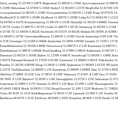
Oerol_zondag 53.3574N 5.2087E Reigerstraat 52.0895N 5.1356E Spoorwegmusuem 52.0881N 
5.1209E Rubenslaan 52.0793N 5.1356E StudioT 52.0924N 5.1237E BergEnDal 51.8176N 5.94
vrouwjuttenstraat 52.0853N 5.1238E Vrouwjuttenstraat 52.0853N 5.1238E Praag 50.0791N 1
DenBoschCS 51.6907N 5.2938E DenBosch 51.6907N 5.2938E Ledig-Erf 52.083613N 5.12325
50.8478N 4.3547E Krommerijnbrug 52.0811N 5.1253E Sloterdijk 52.3952N 4.8086E Veenend
5.3072E Cordez 51.6867N 5.3072E Cordes 51.6867N 5.3072E Jutfaseweg 52.0676N 5.1156E 
4.3574E TU 52.0003N 4.3822E Stockholm 59.3321N 18.0624E Helsinki 60.1839N 24.9288E M
52.0856N 5.1079E UniversiteitsMuseum 52.0845N 5.1258E Utrecht-Amsterdam 0.0N 0.0E V
4.313E Groninger 53.2126N 6.5666E Amsterdam 52.369N 4.9056E heusden 51.733N 5.1372E
EersteHelmerstraat 52.3619N 4.869E Nieuweroord 52.0887N 5.1113E Kraanstraat 52.0967N 5
Daendelsstraat 52.0887N 5.0964E PrinsClausBrug 52.0708N 5.0881E Kathmandu 52.0872N 5.
Damstraat 52.0921N 5.1034E Alphen 52.1239N 4.6667E Sonneborgh 52.0856N 5.1286E Anto
5.0947E PassengerTerminal 52.3762N 4.9216E Zoetermeer 52.0606N 4.4831E WijkAanZee 52
Paradiso 52.3623N 4.8839E Hoogt 52.093N 5.1196E Spijkestraat 51.9836N 5.9232E JPCoens
5.2257E VanDalsumlaan 52.0869N 5.15E Kanaalweg 52.0869N 5.0948E Dam 52.373N 4.893E
Albufeira 37.088N -8.255E Lote 37.081N -8.109E Vilamoura 37.076N -8.118E Faro 37.016N -
38.769N -9.125E Bijenkorf 52.093N 5.116E Smaragdplein 52.072N 5.125E Safierstraat 52.
Lijsterstraat 52.098N 5.117E Vismarkt 52.091N 5.12E Biton 52.09N 5.126E Houtzaagmolen
45.044N 3.882E Bunde 50.895N 5.725E HoogeVuursche 52.18N 5.222E Biesbosch 51.71882
Turku 60.453N 22.251E KinkiReigerstraat 52.092N 5.13E Lijnmarkt 52.09N 5.12E Sweden 
RueDarras 48.847N 2.351E Eifeltoren 48.858N 2.295E Pompidou 48.86N 2.352E Parade 52.0