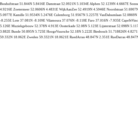
Bosduifstraat 51.844N 5.8416E Damstraat 52.0921N 5.1034E Alphen 52.1239N 4.6667E Son
4.9216E Zoetermeer 52.0606N 4.4831E WijkAanZee 52.4919N 4.5946E Noordstraat 51.6907N 
5.0977E Kamille 51.9534N 5.2476E Culemborg 51.9567N 5.2257E VanDalsumlaan 52.0869N 
-8.255E Lote 37.081N -8.109E Vilamoura 37.076N -8.118E Faro 37.016N -7.935E CapeStVince
5.126E Muziekgebouw 52.378N 4.913E Oosterkade 52.08N 5.123E Lijsterstraat 52.098N 5.
3.882E Bunde 50.895N 5.725E HoogeVuursche 52.18N 5.222E Biesbosch 51.718826N 4.82711
59.332N 18.062E Zweden 59.3321N 18.0621E RuedArras 48.847N 2.351E RueDarras 48.847N