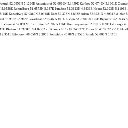
neborgh 52.0856N 5.1286E Antoniushof 52.0866N 5.1459E Kariboe 52.0748N 5.1301E Cremer
5.0558E Roestelberg 51.6575N 5.087E Paradiso 52.3623N 4.8839E Hoogt 52.093N 5.1196E Sp
5.15E Kanaalweg 52.0869N 5.0948E Dam 52.373N 4.893E Adam 52.3731N 4.8931E A-Mac 52.
nt 36.995N -8.948E Javastraat 52.093N 5.101E Lisbon 38.769N -9.125E Bijenkorf 52.093N 5
117E Vismarkt 52.091N 5.12E Biton 52.09N 5.126E Houtzaagmolen 52.09N 5.099E LaGrange 
7E Biesbos 51.718826N 4.827117E Kiasma 60.171N 24.937E Turku 60.453N 22.251E KinkiRe
 2.351E Eifeltoren 48.858N 2.295E Pompidou 48.86N 2.352E Parade 52.088N 5.115E