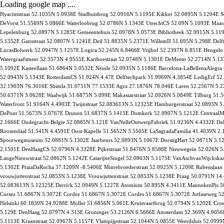
Loading google map ....
Hyacintstraat 52.1035N 5.0938E Stadhuisbrug 52.0916N 5.1195E Kikker 52.0895N 5.1204E
DeVorst 51.5569N 5.0866E Waterloobrug 52.0786N 5.1343E UtrechtCS 52.09N 5.1093E Maas
Lepelenburg 52.0897N 5.1285E Gemeentehuis 52.0978N 5.0573E Bibliotheek 52.0915N 5.11
5.1352E Gansstraat 52.0807N 5.1241E Deil 51.8835N 5.2371E WillemII 51.695N 5.298E Delf
LucasBolwerk 52.0947N 5.1257E Logica 52.245N 6.8466E Vrijhof 52.2397N 6.851E Hengelo
Watergraafsmeer 52.3573N 4.9555E Kariboestraat 52.0748N 5.1301E DeMeent 52.2714N 5.
5.1092E Kasteellaan 51.6864N 5.0532E Neude 52.0935N 5.1186E Barcelona-LaBellenaAlegra
52.0943N 5.1343E RotterdamCS 51.924N 4.47E Delftechpark 51.9969N 4.3854E LedigErf 5
32.1903N 76.3016E Shimla 31.0751N 77.1533E Agra 27.1876N 78.046E Laren 52.2567N 5.2
50.6371N 3.0628E Waalwijk 51.6875N 5.099E Makassarstraat 52.0926N 5.0849E Tilburg 51.
Waterfront 51.9164N 4.4903E Twijnstraat 52.083613N 5.12325E Hamburgerstraat 52.0893N
DePont 51.5673N 5.0767E Drunen 51.6837N 5.1415E Domkerk 52.0907N 5.1212E CentraalM
2.1666E Oudegracht-Belgie 52.0885N 5.121E VanNelleOntwerpFabriek 51.9236N 4.4332E De
Roosendaal 51.541N 4.4591E Oost-Kapelle 51.5652N 3.5505E LaSagradaFamilia 41.4039N 
Spoorwegmuseum 52.0881N 5.1302E Jaarbeurs 52.0893N 5.1067E DorstigHart 52.0871N 5.1
2.1501E DenHaagCS 52.0796N 4.3328E Pijkestraat 51.8476N 5.8588E Nieuwegein 52.026N 5
LangeNieuwstraat 52.0862N 5.1242E CatarijneSingel 52.0863N 5.1175E VanAschvanWijcks
5.1302E PraiaDaRocha 37.1209N -8.5406E Minrebroederstraat 52.0925N 5.1209E Rubenslaa
vrouwjuttenstraat 52.0853N 5.1238E Vrouwjuttenstraat 52.0853N 5.1238E Praag 50.0791N 
52.083613N 5.12325E Derrick 52.0949N 5.1227E Atomium 50.895N 4.3411E MannekenPis 50
Corsez 51.6867N 5.3072E Cordez 51.6867N 5.3072E Cordes 51.6867N 5.3072E Jutfaseweg 5
Helsinki 60.1839N 24.9288E Moller 51.6856N 5.061E Kruisvaartbrug 52.0794N 5.1202E Cro
5.129E DenHaag 52.0797N 4.313E Groninger 53.2126N 6.5666E Amsterdam 52.369N 4.9056E
5.1113E Kraanstraat 52.0967N 5.1157E Vlampijpstraat 52.1044N 5.0855E Weerdsluis 52.09