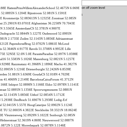
on
off
zoom level
1188E HattemPrinsWillemAlexanderSchool 52.4675N 6.069E
t 52.0895N 5.1204E Rijnstroom 52.081N 5.1591E
i
67E Krommerijn 52.083613N 5.12325E Zonstraat 52.085N
asi 25.2901N 83.0701E Afghanistan 36.2258N 70.7043E
05N 3.5565E AmsterdamCS 52.3781N 4.9007E
E Oudegracht 52.0844N 5.1227E Oudenoord 52.0995N
381N 2.1735E Zuilen 52.1143N 5.0856E Adriaanstraat
5.1212E PapendorseBrug 52.0702N 5.0861E McLeod
 52.3646N 4.9177E Ravels 51.3708N 4.9952E Lille
75E 52N5E 52.0N 5.0E ParasiteParadise 52.097N 5.0598E
Zaal16 51.5583N 5.1026E Manenburg 52.0821N 5.1257E
 4.9298E Razzmatazz 41.3968N 2.1896E Macba 41.3827N
 52.0905N 5.1216E Drienerburght 52.2426N 6.8539E
fferden 51.881N 5.6369E GoudaCS 52.018N 4.7029E
rum 41.4069N 2.2149E BarcelonaCaixaForum 41.3712N
.1166E Inktpot 52.0898N 5.1166E Ekko 52.0978N 5.1141E
rstraat 52.0895N 5.1356E Spoorwegmusuem 52.0881N
aan 52.1143N 5.0856E Uithof 52.0854N 5.1712E
7N 5.2938E DenBosch 51.6907N 5.2938E Ledig-Erf
l 52.0415N 5.557E HoogCatarijne 52.0902N 5.1124E
74E TU 52.0003N 4.3822E Stockholm 59.3321N 18.0624E
0.0E Vleutenseweg 52.0929N 5.1022E Sonborgh 52.085N
Helmerstraat 52.3619N 4.869E Nieuweroord 52.0887N
52.0872N 5.122E Moreelsepark 52.0878N 5.1146E