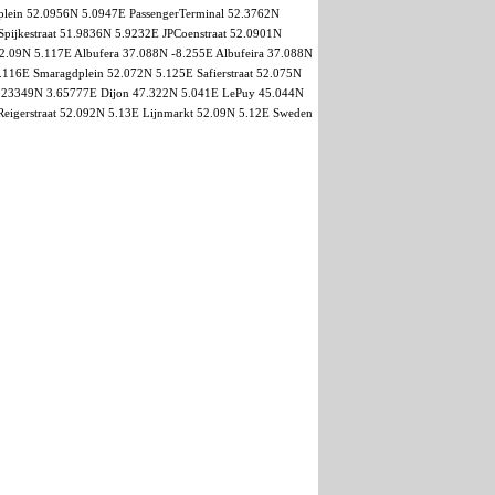
plein 52.0956N 5.0947E PassengerTerminal 52.3762N
ijkestraat 51.9836N 5.9232E JPCoenstraat 52.0901N
09N 5.117E Albufera 37.088N -8.255E Albufeira 37.088N
.116E Smaragdplein 52.072N 5.125E Safierstraat 52.075N
45.23349N 3.65777E Dijon 47.322N 5.041E LePuy 45.044N
igerstraat 52.092N 5.13E Lijnmarkt 52.09N 5.12E Sweden