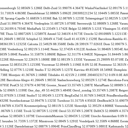
 Sonnenborgh 52.0856N 5.1286E Delft-Zuid 51.9907N 4.3647E WinkelVanSinkel 52.0917N 5.
 51.7181N 4.8638E Daendelstraat 52.0886N 5.0962E 200309221234 52.1044N 5.0855E Paten
93E Sprang-Capelle 51.6685N 5.0336E Bak 52.0878N 5.1233E Tolsteegsingel 52.0825N 5.12
tZuid 51.9907N 4.3647E Vredesplein 51.6872N 5.0708E Sterrenwijk 52.0808N 5.1268E Varan
 52.2619N 6.7934E MediaPark 52.2354N 5.1742E Belgie 52.0885N 5.121E Vlissingen 51.45
1378E Thuis 52.080726N 5.125897E Amstel 52.3461N 4.9173E Utrecht 52.091098N 5.122113
 41.2664N 1.9855E Schiphol 52.3064N 4.754E Guell 41.4133N 2.1529E Barcelona-Rambla 41.
2.083613N 5.12325E Calcutta 22.5492N 88.3568E Delhi 28.5991N 77.0261E Dom 52.0907N 
238E Vredenburg 52.0921N 5.1144E Nemo 52.3745N 4.9122E Arnhem 51.9846N 5.9054E Artis
5603N 5.084E Paradox 51.5587N 5.0869E Bijlmer 52.3117N 4.9482E Nijmegen 51.8444N 5.86
 5.1226E Hilversum 52.2261N 5.1808E IBB 52.0813N 5.1335E Varanassi 25.2909N 83.0718E 
useum 52.083512N 5.12539E Voorstraat 52.0944N 5.1196E 8.0N 52.0E Ponteneur 52.3631N
Helling 52.077N 5.1218E Studio-T 52.0924N 5.1237E Karvina 49.8534N 18.5496E Domplein
2.1738E Montjuic 41.3676N 2.1686E Tibidabo 41.4215N 2.1189E 200403231712 0.0N 0.0E A
228E Barcelona-Alegre 41.2664N 1.9855E Stadsschouwburg 52.0932N 5.1274E Barcelona-Fo
.0795E PostCS 52.3767N 4.9079E Groene_Strand 53.3574N 5.2087E MariaPlaats 52.0898N 5
kade 52.096N 5.1199E One_day_49 53.4423N 5.4849E Oerol_zondag 53.3574N 5.2087E Reige
n 52.0793N 5.1356E StudioT 52.0924N 5.1237E BergEnDal 51.8176N 5.9402E PrinsBernhardl
14.4329E Sweelinckstraat 52.0947N 5.1325E Turnhout 51.3175N 4.9502E DenBoschCS 51.690
.8478N 4.3547E Krommerijnbrug 52.0811N 5.1253E Sloterdijk 52.3952N 4.8086E Veenendaa
2.0676N 5.1156E Tivoli 52.0875N 5.1219E Oerol 53.3574N 5.2087E DelftCS 52.0068N 4.35
eselaan 52.0856N 5.1079E UniversiteitsMuseum 52.0845N 5.1258E Utrecht-Amsterdam 0.0N 
 heusden 51.733N 5.1372E Minstroom 52.084N 5.1291E Vondelpark 52.358N 4.8688E Eerste
99N 5.1126E Daendelsstraat 52.0887N 5.0964E PrinsClausBrug 52.0708N 5.0881E Kathmandu 